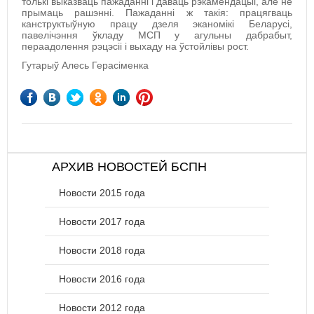
толькі выказваць пажаданні і даваць рэкамендацыі, але не
прымаць рашэнні. Пажаданні ж такія: працягваць
канструктыўную працу дзеля эканомікі Беларусі,
павелічэння ўкладу МСП у агульны дабрабыт,
пераадолення рэцэсіі і выхаду на ўстойлівы рост.
Гутарыў Алесь Герасіменка
АРХИВ НОВОСТЕЙ БСПН
Новости 2015 года
Новости 2017 года
Новости 2018 года
Новости 2016 года
Новости 2012 года