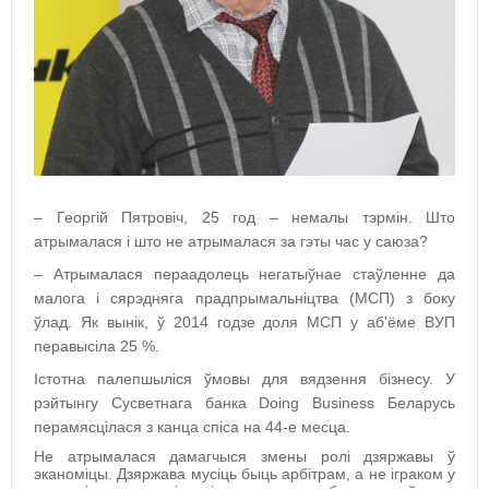
– Георгій Пятровіч, 25 год – немалы тэр
м
ін. Што
атрымалася і што не атрымалася за гэты час у саюза?
– Атрымалася пераадолець негатыўнае стаўленне да
малога і сярэдняга прадпрымальніцтва (МСП) з боку
ўлад. Як вынік, ў 2014 годзе доля МСП у аб'ёме ВУП
перавысіла 25 %.
Істотна палепшыліся ўмовы для вядзення бізнесу. У
рэйтынгу Сусветнага банка Doing Business Беларусь
перамясцілася з канца спіса на 44-е месца.
Не атрымалася дамагчыся змены ролі дзяржавы ў
эканоміцы.
Дзяржава мусіць быць арбітрам, а не іграком у