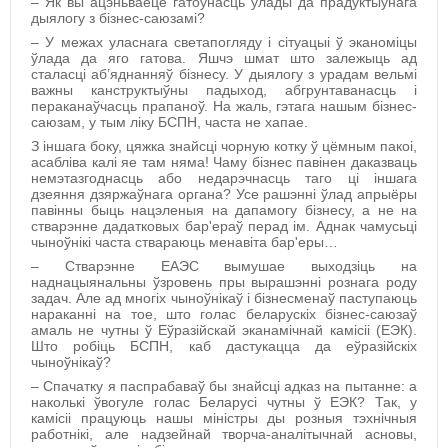
–
Як вы ацэньваеце гатоўнасць улады да прадуктыўнага
дыялогу з бізнес-саюзамі?
– У межах уласнага светапогляду і сітуацыі ў эканоміцы
ўлада да яго гатова. Яшчэ шмат што залежыць ад
сталасці аб’яднанняў бізнесу. У дыялогу з урадам вельмі
важны
канструктыўны падыход, абгрунтаванасць і
пераканаўчасць прапаноў. На жаль, гэтага нашым бізнес-
саюзам, у тым ліку БСПН, часта не хапае.
З іншага боку,
цяжка знайсці чорную котку ў цёмным пакоі,
асабліва калі яе там няма!
Чаму бізнес павінен даказваць
немэтазгоднасць або недарэчнасць таго ці іншага
дзеяння дзяржаўнага органа?
Усе рашэнні ўлад апрыёры
павінны быць нацэленыя на дапамогу бізнесу, а не на
стварэнне дадатковых бар'ераў перад ім. Аднак чамусьці
чыноўнікі часта ствараюць менавіта бар'еры…
– Стварэнне ЕАЭС вымушае выходзіць на
наднацыянальны ўзровень пры вырашэнні рознага роду
задач. Але ад многіх чыноўнікаў і бізнесменаў паступаюць
нараканні на тое, што голас беларускіх бізнес-саюзаў
амаль не чутны ў Еўразійскай эканамічнай камісіі (ЕЭК).
Што робіць БСПН, каб дастукацца да еўразійскіх
чыноўнікаў?
– Спачатку я паспрабаваў бы знайсці адказ на пытанне: а
наколькі ўвогуле голас Беларусі чутны ў ЕЭК?
Так, у
камісіі працуюць нашы міністры ды розныя тэхнічныя
работнікі, але надзейнай творча-аналітычнай асновы,