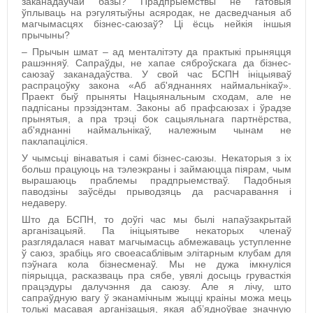
заканадаўчай базы? Прадпрыемствы не гатовыя
ўплываць на рэгулятыўны асяродак, не дасведчаныя аб
магчымасцях бізнес-саюзаў? Ці ёсць нейкія іншыя
прычыны?
– Прычын шмат –
ад менталітэту да практыкі прыняцця
рашэнняў. Сапраўды, не хапае сяброўскага да бізнес-
саюзаў заканадаўства. У свой час БСПН ініцыяваў
распрацоўку закона «Аб аб'яднаннях наймальнікаў».
Праект быў прыняты Нацыянальным сходам, але не
падпісаны прэзідэнтам.
Законы аб прафсаюзах і ўрадзе
прынятыя, а пра трэці бок сацыяльнага партнёрства,
аб'яднанні наймальнікаў, належным чынам не
паклапаціліся.
У чымсьці вінаватыя і самі бізнес-саюзы. Некаторыя з іх
больш працуюць на тэлеэкраны і займаюцца піярам, чым
вырашаюць праблемы прадпрыемстваў. Падобныя
паводзіны заўсёды прыводзяць да расчаравання і
недаверу.
Што да БСПН, то доўгі час мы былі напаўзакрытай
арганізацыяй. Па ініцыятыве некаторых членаў
разглядалася нават магчымасць абмежаваць уступленне
ў саюз, зрабіць яго своеасаблівым элітарным клубам для
пэўнага кола бізнесменаў. Мы не дужа імкнуліся
піярыцца, расказваць пра сябе, увялі досыць грувасткія
працэдуры далучэння да саюзу. Але я лічу, што
сапраўдную вагу ў эканамічным жыцці краіны можа мець
толькі масавая арганізацыя, якая аб’ядноўвае значную