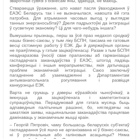
зваротнай сувязі з бізнесам яны, здаецца, не маюць.
Ствараецца ўражанне, што нават пасля ўваходжання ў
ЕАЭС Беларусь так і не вызначылася, навошта ёй гэта
патрэбна.
Для атрымання часовых выгод у выглядзе
танных энерганосьбітаў? Дзеля падрыхтоўкі да інтэграцыі
ў сусветную эканоміку? Ці для чаго-небудзь іншага?
Вымушаны прызнаць, перш за ўсё праз недахоп сродкаў
нашы бізнес-саюзы, у тым ліку БСПН, таксама не гатовыя
весці сістэмную работу ў ЕЭК.
Ды й дзяржаўныя органы
не праяўляюць у гэтым зацікаўленасці. Разам з тым БСПН
неаднаразова ўносіў свае прапановы аб гарманізацыі
гаспадарчага заканадаўства ў ЕАЭС,
ш
тогод ладзіць
канферэнцыі і іншыя мерапрыемствы, якія датычацца
праблем эканамічнай інтэграцыі.
Саюз з
аключыў
пагадненне аб узаемадзеянні з Дэпартаментам
антыманапольнага рэгулявання і развіцця
канкурэнцыі ЕЭК.
Варта не грукаць у дзверы еўразійскіх чыноўнікаў, а
імкнуцца да зацікаўленага і кампетэнтнага
супрацоўніцтва.
Перадумовай для гэтага мусяць быць
адпаведныя палітычныя рашэнні, бо, нягледзячы на
шматлікія заявы, нацыянальнае заканадаўства працягвае
дамінаваць у эканамічным жыцці краін.
– Георгій Пятровіч, чаму
большасць беларускіх суб'ектаў
гаспадарання ўсё яшчэ не арганізавана ні ў бізнес-саюзы,
ні ў рэгіянальныя або галіновыя асацыяцыі? Няма