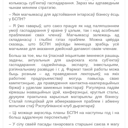
колькасць суб’ектаў гаспадарання. Зараз мы адпаведным
чынам мяняем стратэгію.
– Я
кія магчымасці для адстойвання інтарэсаў бізнесу ёсць
у БСПН?
– Я ўжо гаварыў, што саюз працуе як над паляпшэннем
умоў гаспадарання ў краіне ў цэлым, так і над асобнымі
праблемамі сваіх членаў. Магчымасці залежаць ад
складанасці і глыбіні гэтах праблем.
Можна цвёрда
сказаць, што БСПН заўсёды імкнецца зрабіць усё
магчымае для аказання дзейснай дапамогі сваім членам.
Больш за тое, мы па ўласнай ініцыятыве імкнемся рашаць
задачы, актуальныя для шырокага кола суб’ектаў
гаспадарання: садзейнічаць экспарту, інвестыцыям,
рэгіянальнаму развіццю і г. д. Фармат такой работы можа
быць розным – ад правядзення лекторыяў, на якіх
работнікі прадпрыемстваў могуць павысіць сваю
кампетэнцыю, да правядзення кантактна-кааперацыйных
біржаў з удзелам замежных інвестараў. Рэгулярна ладзім
кірмашы інавацыйных ідэй, канферэнцыі, круглыя сталы,
друкуем практычна карысныя матэрыялы для бізнесу.
Сталай пляцоўкай для абмеркавання праблем і абмену
вопытам стаў Рэспубліканскі клуб дырэктараў.
– Ці можаце акрэсліць п
ланы БСПН на наступны год і на
больш аддаленую перспектыву?
–
У сілу сваёй пасады ганаровага старшыні саюза я магу