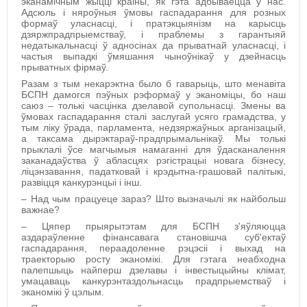
эканамічным жыцці краіны,
як гэта адбываецца ў нас.
А
дсюль і няроўныя ўмовы гаспадарання для розных
формаў уласнасці, і пратэкцыянізм на карысць
дзяржпрадпрыемстваў, і праблемы з гарантыяй
недатыкальнасці ў адносінах да прыватнай уласнасці, і
частыя выпадкі ўмяшання чыноўнікаў у дзейнасць
прыватных фірмаў.
Разам з тым некарэктна было б гаварыць, што менавіта
БСПН дамогся пэўных рэформаў у эканоміцы, бо наш
саюз – толькі часцінка дзелавой супольнасці. Змены ва
ўмовах гаспадарання сталі заслугай усяго грамадства, у
тым ліку ўрада, парламента, недзяржаўных арганізацый,
а таксама дырэктараў-прадпрымальнікаў. Мы толькі
прыклалі ўсе магчымыя намаганні для ўдасканалення
заканадаўства ў абласцях рэгістрацыі новага бізнесу,
ліцэнзавання, падатковай і крэдытна-грашовай палітыкі,
развіцця канкурэнцыі і інш.
– Над чым працуеце зараз? Што вызначылі як найбольш
важнае?
– Цяпер
прыярытэтам для БСПН з'яўляюцца
аздараўленне фінансавага становішча суб'ектаў
гаспадарання, пераадоленне рэцэсіі і выхад на
траекторыю росту эканомікі.
Для гэтага неабходна
палепшыць найперш дзелавы і інвестыцыйны клімат,
умацаваць канкурэнтаздольнасць прадпрыемстваў і
эканомікі ў цэлым.