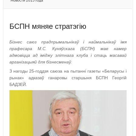
Новости 2015 года
БСПН мяняе стратэгію
Бізнес саюз прадпрымальнікаў і наймальнікаў імя
прафесара М.С. Куняўскага (БСПН) мае намер
адмовіцца ад іміджу элітнага клуба і стаць масавай
арганізацыяй для бізнесменаў.
З нагоды 25-годдзя саюза на пытанні газеты «Беларусы і
рынак» адказаў ганаровы старшыня БСПН Георгій
БАДЗЕЙ.