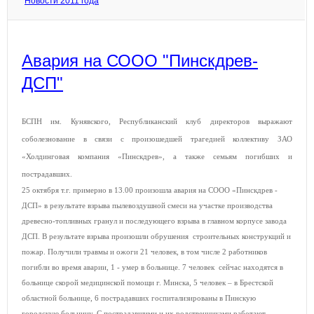
Новости 2011 года
Авария на СООО "Пинскдрев-
ДСП"
БСПН им. Кунявского, Республиканский клуб директоров выражают
соболезнование в связи с произошедшей трагедией коллективу ЗАО
«Холдинговая компания «Пинскдрев», а также семьям погибших и
пострадавших.
25 октября т.г. примерно в 13.00 произошла авария на СООО «Пинскдрев -
ДСП» в результате взрыва пылевоздушной смеси на участке производства
древесно-топливных гранул и последующего взрыва в главном корпусе завода
ДСП. В результате взрыва произошли обрушения строительных конструкций и
пожар. Получили травмы и ожоги 21 человек, в том числе 2 работников
погибли во время аварии, 1 - умер в больнице. 7 человек сейчас находятся в
больнице скорой медицинской помощи г. Минска, 5 человек – в Брестской
областной больнице, 6 пострадавших госпитализированы в Пинскую
городскую больницу. С пострадавшими и их родственниками работают