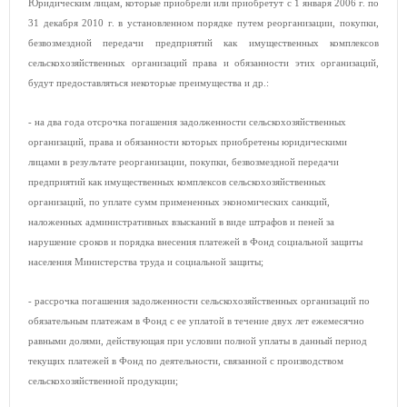
Юридическим лицам, которые приобрели или приобретут с 1 января
2006 г
. по
31 декабря
2010 г
. в установленном порядке путем реорганизации, покупки,
безвозмездной передачи предприятий как имущественных комплексов
сельскохозяйственных организаций права и обязанности этих организаций,
будут предоставляться некоторые преимущества и др.:
- на два года отсрочка погашения задолженности сельскохозяйственных
организаций, права и обязанности которых приобретены юридическими
лицами в результате реорганизации, покупки, безвозмездной передачи
предприятий как имущественных комплексов сельскохозяйственных
организаций, по уплате сумм примененных экономических санкций,
наложенных административных взысканий в виде штрафов и пеней за
нарушение сроков и порядка внесения платежей в Фонд социальной защиты
населения Министерства труда и социальной защиты;
- рассрочка погашения задолженности сельскохозяйственных организаций по
обязательным платежам в Фонд с ее уплатой в течение двух лет ежемесячно
равными долями, действующая при условии полной уплаты в данный период
текущих платежей в Фонд по деятельности, связанной с производством
сельскохозяйственной продукции;