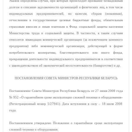
Указом определены случаи, при которых происходит признание безнадежным
долгом и списание задолженности организаций и физических лиц, в том числе
индивидуальных предпринимателей, по налогам, сборам (пошлинам),
отчислениям в государственные целевые бюджетные фонды, обязательным
страховым взносам и иным платежам в Фонд социальной защиты населения
Министерства труда и социальной защиты. В частности, к таким случаям
относится ликвидации коммерческой организации (за исключением казенного
предприятия) либо некоммерческой организации, действующей в форме
потребительского кооператива, благотворительного или иного фонда,
прекращения деятельности индивидуального предпринимателя в соответствии
с законодательством об экономической несостоятельности (банкротстве) и др.
ПОСТАНОВЛЕНИЯ СОВЕТА МИНИСТРОВ РЕСПУБЛИКИ БЕЛАРУСЬ
Постановление Совета Министров Республики Беларусь от 27 июня 2008 года
№ 952 «О гарантийном сроке эксплуатации сложной техники и оборудования»
(Регистрационный номер 5/27941). Дата вступления в силу – 18 июля 2008
года.
Постановлением утверждено Положение о гарантийном сроке эксплуатации
сложной техники и оборудования.