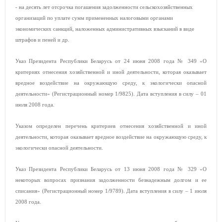
- на десять лет отсрочка погашения задолженности сельскохозяйственных
организаций по уплате сумм примененных налоговыми органами
экономических санкций, наложенных административных взысканий в виде
штрафов и пеней и др.
Указ Президента Республики Беларусь от 24 июня 2008 года № 349 «О
критериях отнесения хозяйственной и иной деятельности, которая оказывает
вредное воздействие на окружающую среду, к экологически опасной
деятельности»
(Регистрационный номер 1/9825). Дата вступления в силу – 01
июля 2008 года.
Указом определен перечень критериев отнесения хозяйственной и иной
деятельности, которая оказывает вредное воздействие на окружающую среду, к
экологически опасной деятельности.
Указ Президента Республики Беларусь от 13 июня 2008 года № 329 «О
некоторых вопросах признания задолженности безнадежным долгом и ее
списания»
(Регистрационный номер 1/9789). Дата вступления в силу – 1 июля
2008 года.