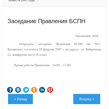
Новости 2007 года
Заседание Правления БСПН
Просмотров: 3578
Очередное заседание Правления БСПН им. М.С.
Кунявского состоится
20 февраля
2007 г
. по адресу: ул. Фабричная,
22, конференц-зал (1-й этаж).
Время работы Правления –
14.00 – 17.00
.
< Назад
Вперёд >