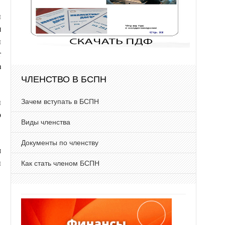
н
я
и
т
з
ЧЛЕНСТВО В БСПН
Зачем вступать в БСПН
и
р
Виды членства
Документы по членству
ч
й
Как стать членом БСПН