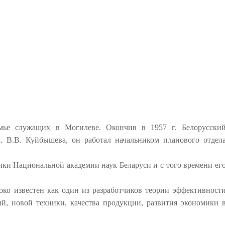
емье служащих в Могилеве. Окончив в 1957 г. Белорусски
м. В.В. Куйбышева, он работал начальником планового отдел
ики Национальной академии наук Беларуси и с того времени ег
ко известен как один из разработчиков теории эффективност
й, новой техники, качества продукции, развития экономики 