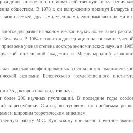
риходилось постоянно отстаивать собственную точку зрения ка
ления обществом. В 1978 г. он вынужденно покинул Беларусь 
л связи с семьей, друзьями, учениками, единомышленниками и 
многое для развития экономической науки. Более 16 лет работа
 Беларуси. В 1964 г. защитил диссертацию на соискание учено
 присвоена ученая степень доктора экономических наук, а в 198
лорусской инженерной академии и Международной академи
товки высококвалифицированных специалистов экономическо
ческой экономии Белорусского государственного институт
ции 35 докторов и кандидатов наук.
ет более 200 научных публикаций. В последние годы особо
ий в республике. Статьи, выступления по проблемам рынк
ядами и широким теоретическим видением.
твенную работу М.С. Кунявскому присвоено почетное звани