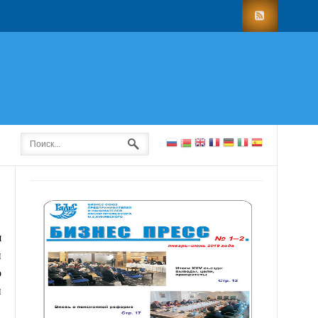
я
и
о
и