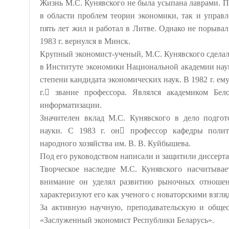
Жизнь М.С. Кунявского не была усыпана лаврами. П
в области проблем теории экономики, так и управ
пять лет жил и работал в Литве. Однако не порыва
1983 г. вернулся в Минск.
Крупный экономист-ученый, М.С. Кунявского сделал 
в Институте экономики Национальной академии наук
степени кандидата экономических наук. В 1982 г. ему
г. звание профессора. Являлся академиком Бе
информатизации.
Значителен вклад М.С. Кунявского в дело подго
науки. С 1983 г. он профессор кафедры полити
народного хозяйства им. В. В. Куйбышева.
Под его руководством написали и защитили диссерта
Творческое наследие М.С. Кунявского насчитыва
внимание он уделял развитию рыночных отношен
характеризуют его как ученого с новаторскими взгл
За активную научную, преподавательскую и общес
«Заслуженный экономист Республики Беларусь».