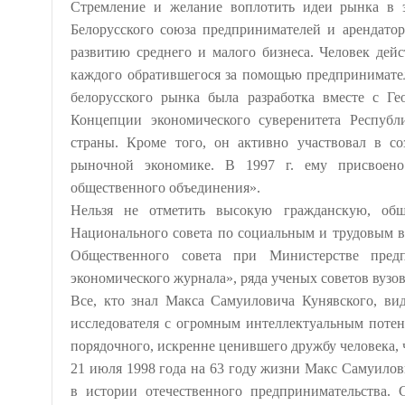
Стремление и желание воплотить идеи рынка в 
Белорусского союза предпринимателей и арендато
развитию среднего и малого бизнеса. Человек дей
каждого обратившегося за помощью предпринимате
белорусского рынка была разработка вместе с Г
Концепции экономического суверенитета Республ
страны. Кроме того, он активно участвовал в с
рыночной экономике. В 1997 г. ему присвоен
общественного объединения».
Нельзя не отметить высокую гражданскую, об
Национального совета по социальным и трудовым в
Общественного совета при Министерстве предп
экономического журнала», ряда ученых советов вузо
Все, кто знал Макса Самуиловича Кунявского, ви
исследователя с огромным интеллектуальным потенц
порядочного, искренне ценившего дружбу человека, 
21 июля 1998 года на 63 году жизни Макс Самуилов
в истории отечественного предпринимательства. 