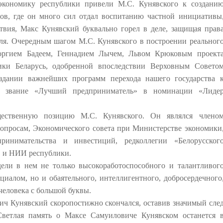
экономику республики привели М.С. Кунявского к создани
ров, где он много сил отдал воспитанию частной инициативы
ствия, Макс Кунявский буквально горел в деле, защищая прав
ля. Очередным шагом М.С. Кунявского в построении реальног
еоргием Бадеем, Геннадием Лычем, Львом Крюковым проект
ики Беларусь, одобренной впоследствии Верховным Совето
оздании важнейших программ перехода нашего государства 
о звание «Лучший предприниматель» в номинации «Лиде
щественную позицию М.С. Кунявского. Он являлся члено
опросам, Экономического совета при Министерстве экономики
ринимательства и инвестиций, редколлегии «Белорусског
в и НИИ республики.
дели в нем не только высокоработоспособного и талантливог
иалом, но и обаятельного, интеллигентного, добросердечного
человека с большой буквы.
ич Кунявский скоропостижно скончался, оставив значимый сле
Светлая память о Максе Самуиловиче Кунявском останется 