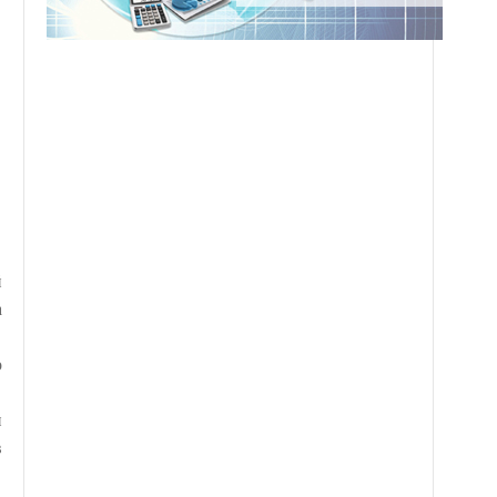
й
а
о
и
в